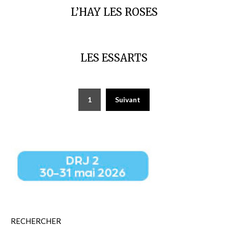
L’HAY LES ROSES
LES ESSARTS
Pagination
1
Suivant
des
publications
RECHERCHER