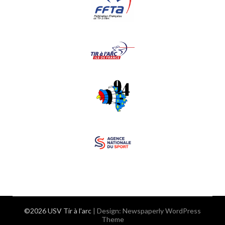
©2026 USV Tir à l'arc
| Design:
Newspaperly WordPress
Theme