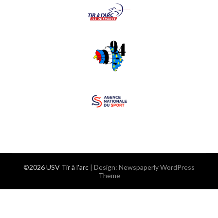
©2026 USV Tir à l'arc
| Design:
Newspaperly WordPress
Theme