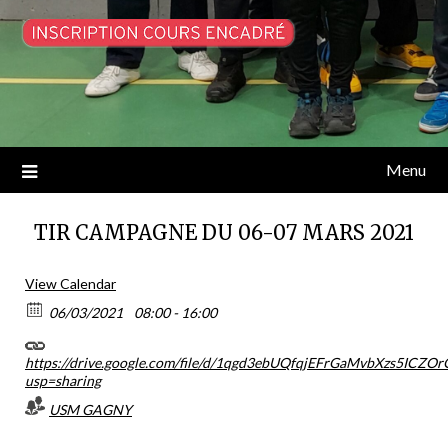
Menu
TIR CAMPAGNE DU 06-07 MARS 2021
View Calendar
06/03/2021
08:00 - 16:00
https://drive.google.com/file/d/1qgd3ebUQfqjEFrGaMvbXzs5ICZO
usp=sharing
USM GAGNY